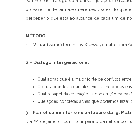
Partindo do diálogo com outras gerações e realida
provavelmente têm até diferentes visões do que é
perceber o que está ao alcance de cada um de nó
MÉTODO:
1 – Visualizar vídeo:
https://www.youtube.com/
2 – Diálogo intergeracional:
Qual achas que é a maior fonte de conflitos entr
O que aprendeste durante a vida e me podes ens
Qual o papel da educação na construção da paz
Que ações concretas achas que podemos fazer pa
3 – Painel comunitário no anteparo da Ig. Matr
Dia 29 de janeiro, contribuir para o painel da co