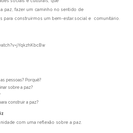
des sociais e culturais, que
 a paz, fazer um caminho no sentido de
s para construirmos um bem-estar.social e comunitário.
watch?v=jYqkzhKbcBw
e as pessoas? Porquê?
inar sobre a paz?
?
ra construir a paz?
iz
munidade com uma reflexão sobre a paz.